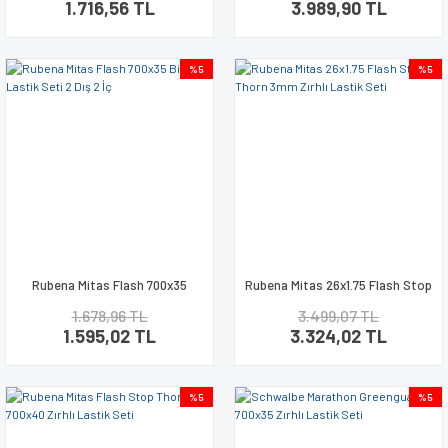
1.716,56 TL
3.989,90 TL
%5
%5
Rubena Mitas Flash 700x35
Rubena Mitas 26x1.75 Flash Stop
Bisiklet Lastik Seti 2 Dış 2 İç
Thorn 3mm Zırhlı Lastik Seti
1.678,96 TL
3.499,07 TL
1.595,02 TL
3.324,02 TL
%5
%5