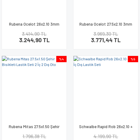
Rubena Ocelot 26x2.10 3mm
Rubena Ocelot 27.5x2.10 3mm
Zırhlı Bisiklet Lastik Seti
Zırhlı Bisiklet Lastik Seti
3.414,90 TL
3.969,30 TL
3.244,90 TL
3.771,44 TL
%4
%5
Rubena Mitas 27.5x1.50 Şehir
Schwalbe Rapid Rob 26x2.10 +
Bisikleti Lastik Seti 2 İç 2 Dış
AV13 İç Dış Lastik Seti
1.796,38 TL
4.199,90 TL
Oto