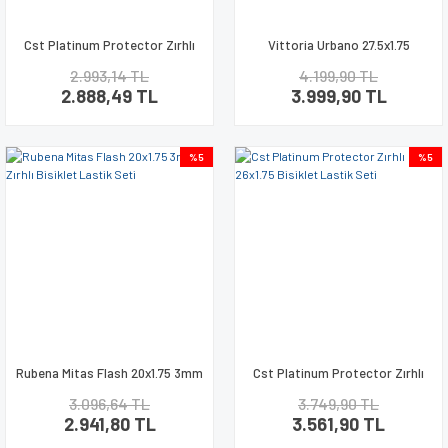
Cst Platinum Protector Zırhlı
Vittoria Urbano 27.5x1.75
700x35 Bisiklet Lastik Seti
9.Seviye Zırhlı Bisiklet Lastik
2.993,14 TL
4.199,90 TL
Seti
2.888,49 TL
3.999,90 TL
%5
%5
Rubena Mitas Flash 20x1.75 3mm
Cst Platinum Protector Zırhlı
Zırhlı Bisiklet Lastik Seti
26x1.75 Bisiklet Lastik Seti
3.096,64 TL
3.749,90 TL
2.941,80 TL
3.561,90 TL