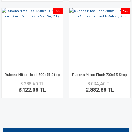
%5
%5
Rubena Mitas Hook 700x35 Stop
Rubena Mitas Flash 700x35 Stop
Thorn 3mm Zırhlı Lastik Seti 2iç
Thorn 3mm Zırhlı Lastik Seti 2iç
3.286,40 TL
3.034,40 TL
2dış
2dış
3.122,08 TL
2.882,68 TL