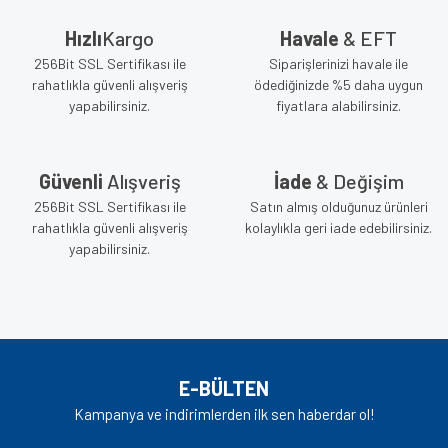
Hızlı
Kargo
Havale
& EFT
256Bit SSL Sertifikası ile
Siparişlerinizi havale ile
rahatlıkla güvenli alışveriş
ödediğinizde %5 daha uygun
yapabilirsiniz.
fiyatlara alabilirsiniz.
Güvenli
Alışveriş
İade
& Değişim
256Bit SSL Sertifikası ile
Satın almış olduğunuz ürünleri
rahatlıkla güvenli alışveriş
kolaylıkla geri iade edebilirsiniz.
yapabilirsiniz.
E-BÜLTEN
Kampanya ve indirimlerden ilk sen haberdar ol!