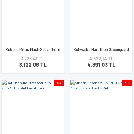
Rubena Mitas Flash Stop Thorn
Schwalbe Marathon Greenguard
700x40 Zırhlı Lastik Seti
700x35 Zırhlı Lastik Seti
3.286,40 TL
4.622,14 TL
3.122,08 TL
4.391,03 TL
%3
%5